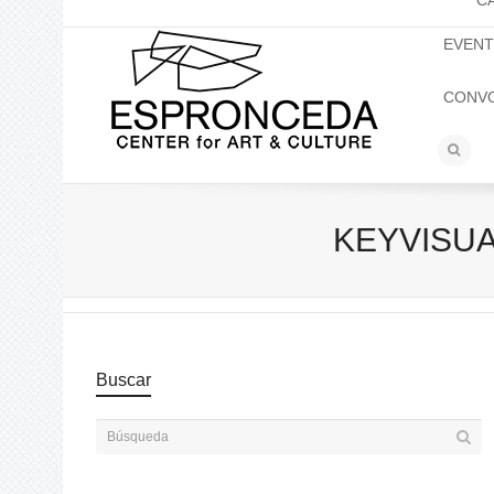
C
EVEN
CONV
KEYVISUAL 
Buscar