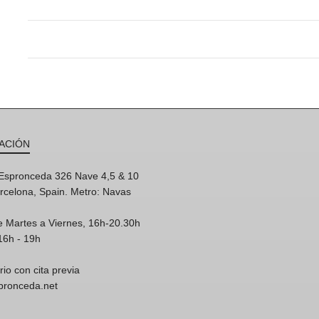
ACIÓN
'Espronceda 326 Nave 4,5 & 10
rcelona, Spain. Metro: Navas
e Martes a Viernes, 16h-20.30h
16h - 19h
rio con cita previa
spronceda.net