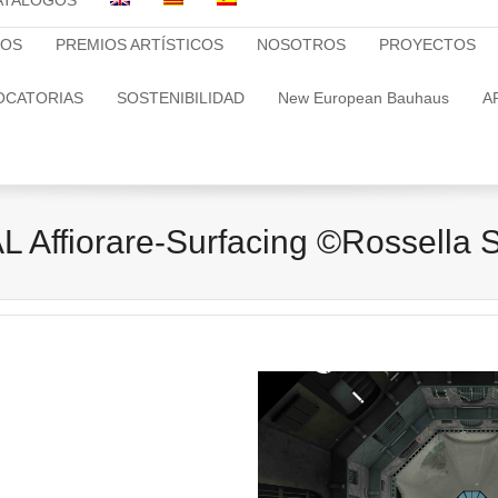
ATALOGOS
TOS
PREMIOS ARTÍSTICOS
NOSOTROS
PROYECTOS
OCATORIAS
SOSTENIBILIDAD
New European Bauhaus
A
Affiorare-Surfacing ©Rossella S