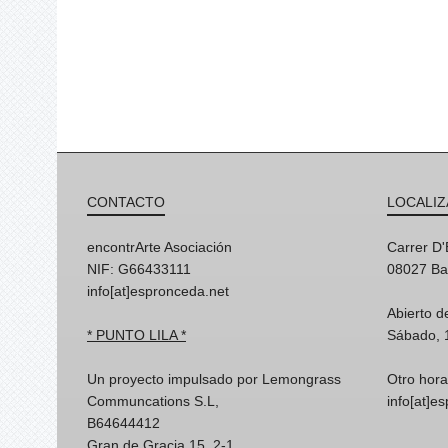
CONTACTO
LOCALIZ
encontrArte Asociación
Carrer D
NIF: G66433111
08027 Ba
info[at]espronceda.net
Abierto d
* PUNTO LILA *
Sábado, 
Un proyecto impulsado por Lemongrass
Otro hora
Communcations S.L,
info[at]e
B64644412
Gran de Gracia 15, 2-1