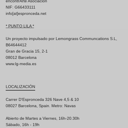
encontrArte Asociación
NIF: G66433111
info[at]espronceda.net
* PUNTO LILA *
Un proyecto impulsado por Lemongrass Communcations S.L,
B64644412
Gran de Gracia 15, 2-1
08012 Barcelona
www.lg-media.es
LOCALIZACIÓN
Carrer D'Espronceda 326 Nave 4,5 & 10
08027 Barcelona, Spain. Metro: Navas
Abierto de Martes a Viernes, 16h-20.30h
Sábado, 16h - 19h