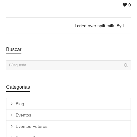
0
I cried over spilt milk. By Leen Van Dommelen & Charlotte Flamand, 07/02 @19h30
Buscar
Categorías
Blog
Eventos
Eventos Futuros