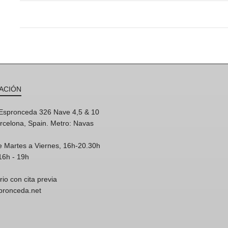
ACIÓN
'Espronceda 326 Nave 4,5 & 10
rcelona, Spain. Metro: Navas
e Martes a Viernes, 16h-20.30h
16h - 19h
rio con cita previa
spronceda.net