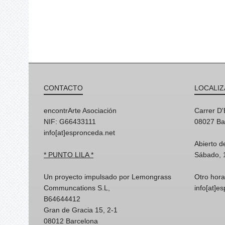
CONTACTO
LOCALIZ
encontrArte Asociación
Carrer D
NIF: G66433111
08027 Ba
info[at]espronceda.net
Abierto d
* PUNTO LILA *
Sábado, 
Un proyecto impulsado por Lemongrass
Otro hora
Communcations S.L,
info[at]e
B64644412
Gran de Gracia 15, 2-1
08012 Barcelona