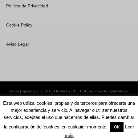
Política de Privacidad
Cookie Policy
Aviso Legal
©2026 Espronceda │CENTER for ART & CULTURE; un proyecto impulsado por
Lemongrass Communications S.L.
·
Premium WordPress Themes by Swift Ideas
Esta web utiliza 'cookies' propias y de terceros para ofrecerte una
mejor experiencia y servicio. Al navegar o utilizar nuestros
servicios, aceptas el uso que hacemos de ellas. Puedes cambiar
la configuración de 'cookies' en cualquier momento.
Leer
English
Español
OK
más