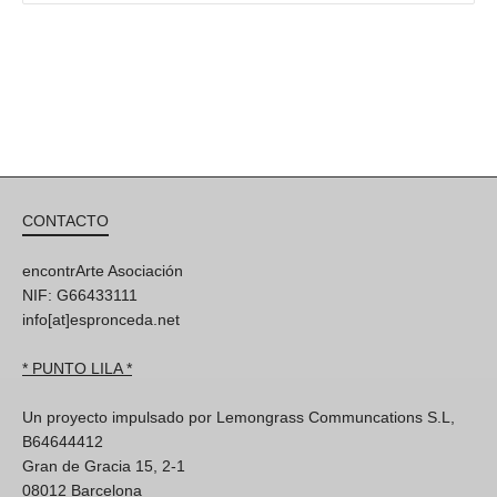
CONTACTO
encontrArte Asociación
NIF: G66433111
info[at]espronceda.net
* PUNTO LILA *
Un proyecto impulsado por Lemongrass Communcations S.L,
B64644412
Gran de Gracia 15, 2-1
08012 Barcelona