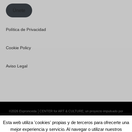
Únete
Política de Privacidad
Cookie Policy
Aviso Legal
©2026 Espronceda │CENTER for ART & CULTURE; un proyecto impulsado por
Lemongrass Communications S.L.
·
Premium WordPress Themes by Swift Ideas
Esta web utiliza 'cookies' propias y de terceros para ofrecerte una
mejor experiencia y servicio. Al navegar o utilizar nuestros