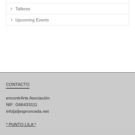
Talleres
Upcoming Events
CONTACTO
encontrArte Asociación
NIF: G66433111
info[at]espronceda.net
* PUNTO LILA *