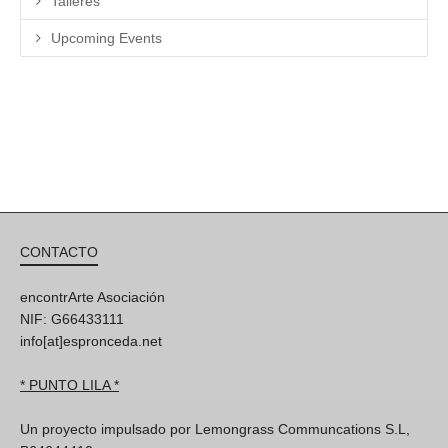
Talleres
Upcoming Events
CONTACTO
encontrArte Asociación
NIF: G66433111
info[at]espronceda.net
* PUNTO LILA *
Un proyecto impulsado por Lemongrass Communcations S.L,