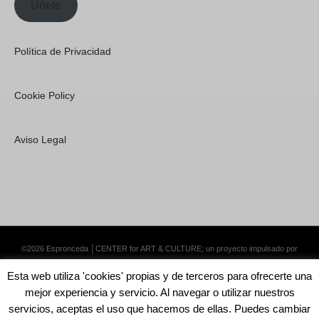
Únete
Política de Privacidad
Cookie Policy
Aviso Legal
©2026 Espronceda │CENTER for ART & CULTURE; un proyecto impulsado por
Lemongrass Communications S.L.
·
Premium WordPress Themes by Swift Ideas
Esta web utiliza 'cookies' propias y de terceros para ofrecerte una
mejor experiencia y servicio. Al navegar o utilizar nuestros
servicios, aceptas el uso que hacemos de ellas. Puedes cambiar