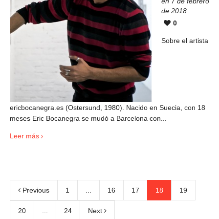
en 7 de febrero
de 2018
0
Sobre el artista
ericbocanegra.es (Ostersund, 1980). Nacido en Suecia, con 18
meses Eric Bocanegra se mudó a Barcelona con...
Leer más
Previous
1
...
16
17
18
19
20
...
24
Next