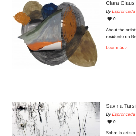
Clara Claus
By
Espronceda
0
About the artis
residente en Br
Leer más
Savina Tars
By
Espronceda
0
Sobre la artist