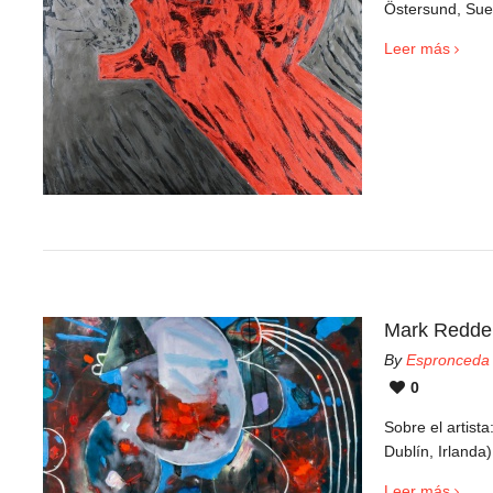
Östersund, Sue
Leer más
Mark Redde
By
Espronceda
0
Sobre el artis
Dublín, Irlanda)
Leer más