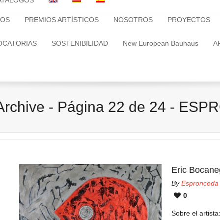
ATALOGOS
TOS
PREMIOS ARTÍSTICOS
NOSOTROS
PROYECTOS
OCATORIAS
SOSTENIBILIDAD
New European Bauhaus
A
o Archive - Página 22 de 24 - E
Eric Bocane
By
Espronceda
0
Sobre el artis