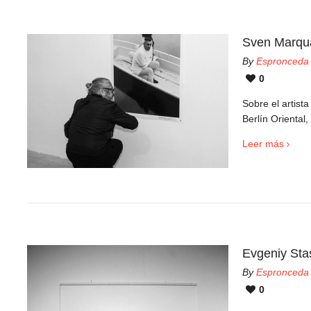
Sven Marqu
By
Espronceda
0
Sobre el artist
Berlín Oriental,
Leer más
Evgeniy Sta
By
Espronceda
0