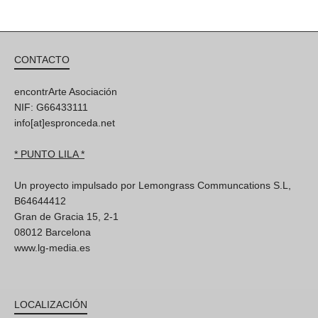
CONTACTO
encontrArte Asociación
NIF: G66433111
info[at]espronceda.net
* PUNTO LILA *
Un proyecto impulsado por Lemongrass Communcations S.L,
B64644412
Gran de Gracia 15, 2-1
08012 Barcelona
www.lg-media.es
LOCALIZACIÓN