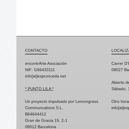
CONTACTO
LOCALIZ
encontrArte Asociación
Carrer D
NIF: G66433111
08027 Ba
info[at]espronceda.net
Abierto d
* PUNTO LILA *
Sábado, 
Un proyecto impulsado por Lemongrass
Otro hora
Communcations S.L,
info[at]e
B64644412
Gran de Gracia 15, 2-1
08012 Barcelona