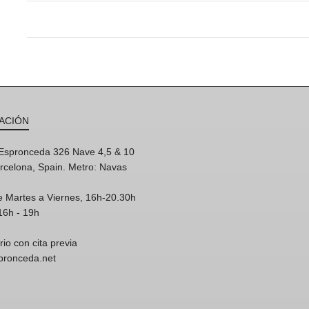
ACIÓN
'Espronceda 326 Nave 4,5 & 10
rcelona, Spain. Metro: Navas
e Martes a Viernes, 16h-20.30h
16h - 19h
rio con cita previa
spronceda.net