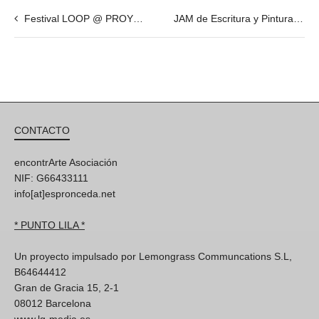
Festival LOOP @ PROYECTO DE ESPRONCEDA
JAM de Escritura y Pintura @ 13 de mayo – 20h
CONTACTO
encontrArte Asociación
NIF: G66433111
info[at]espronceda.net
* PUNTO LILA *
Un proyecto impulsado por Lemongrass Communcations S.L,
B64644412
Gran de Gracia 15, 2-1
08012 Barcelona