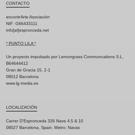
CONTACTO
encontrArte Asociación
NIF: G66433111
info[at]espronceda.net
* PUNTO LILA *
Un proyecto impulsado por Lemongrass Communcations S.L,
B64644412
Gran de Gracia 15, 2-1
08012 Barcelona
www.lg-media.es
LOCALIZACIÓN
Carrer D'Espronceda 326 Nave 4,5 & 10
08027 Barcelona, Spain. Metro: Navas