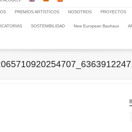
ATALOGOS
TOS
PREMIOS ARTÍSTICOS
NOSOTROS
PROYECTOS
OCATORIAS
SOSTENIBILIDAD
New European Bauhaus
A
2065710920254707_6363912247
B