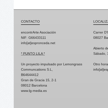
CONTACTO
LOCALIZ
encontrArte Asociación
Carrer D
NIF: G66433111
08027 Ba
info[at]espronceda.net
Abierto d
* PUNTO LILA *
Sábado, 
Un proyecto impulsado por Lemongrass
Otro hora
Communcations S.L,
info[at]e
B64644412
Gran de Gracia 15, 2-1
08012 Barcelona
www.lg-media.es