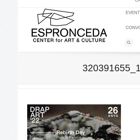
C
EVEN
CONV
320391655_