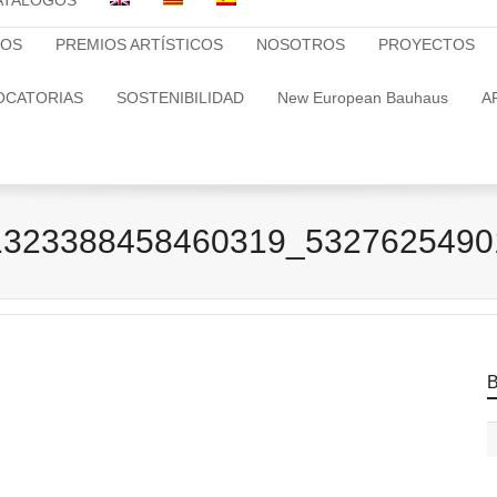
ATALOGOS
TOS
PREMIOS ARTÍSTICOS
NOSOTROS
PROYECTOS
OCATORIAS
SOSTENIBILIDAD
New European Bauhaus
A
1323388458460319_5327625490
B