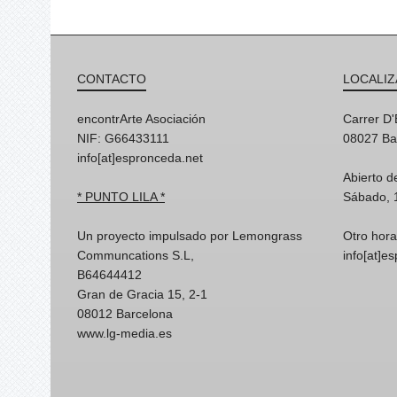
CONTACTO
LOCALIZ
encontrArte Asociación
Carrer D
NIF: G66433111
08027 Ba
info[at]espronceda.net
Abierto d
* PUNTO LILA *
Sábado, 
Un proyecto impulsado por Lemongrass
Otro hora
Communcations S.L,
info[at]e
B64644412
Gran de Gracia 15, 2-1
08012 Barcelona
www.lg-media.es