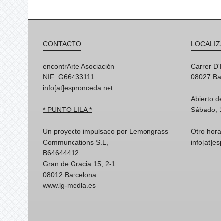
CONTACTO
LOCALIZ
encontrArte Asociación
Carrer D
NIF: G66433111
08027 Ba
info[at]espronceda.net
Abierto d
* PUNTO LILA *
Sábado, 
Un proyecto impulsado por Lemongrass
Otro hora
Communcations S.L,
info[at]e
B64644412
Gran de Gracia 15, 2-1
08012 Barcelona
www.lg-media.es