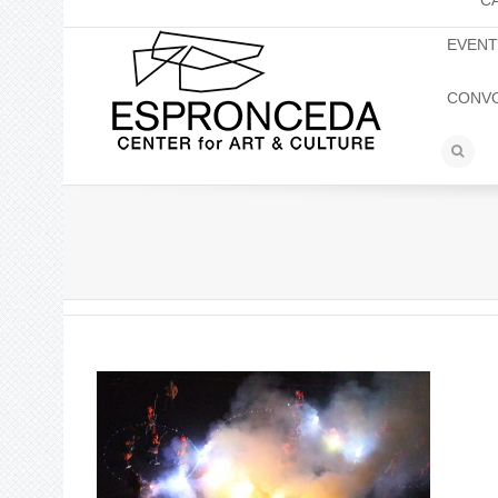
C
EVEN
CONV