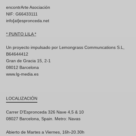
encontrArte Asociación
NIF: G66433111
info[at]espronceda.net
* PUNTO LILA *
Un proyecto impulsado por Lemongrass Communcations S.L,
B64644412
Gran de Gracia 15, 2-1
08012 Barcelona
www.lg-media.es
LOCALIZACIÓN
Carrer D'Espronceda 326 Nave 4,5 & 10
08027 Barcelona, Spain. Metro: Navas
Abierto de Martes a Viernes, 16h-20.30h