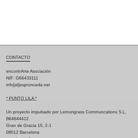
CONTACTO
encontrArte Asociación
NIF: G66433111
info[at]espronceda.net
* PUNTO LILA *
Un proyecto impulsado por Lemongrass Communcations S.L,
B64644412
Gran de Gracia 15, 2-1
08012 Barcelona