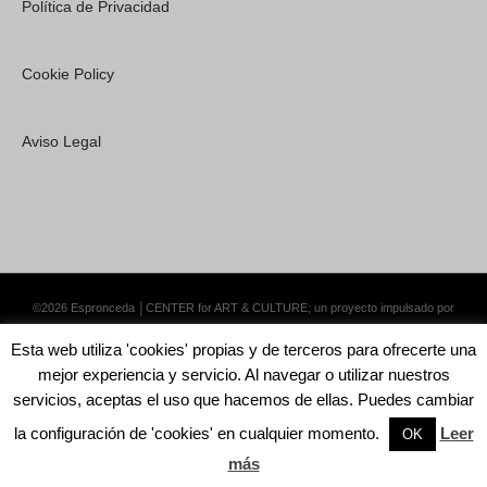
Política de Privacidad
Cookie Policy
Aviso Legal
©2026 Espronceda │CENTER for ART & CULTURE; un proyecto impulsado por
Lemongrass Communications S.L.
·
Premium WordPress Themes by Swift Ideas
Esta web utiliza 'cookies' propias y de terceros para ofrecerte una
mejor experiencia y servicio. Al navegar o utilizar nuestros
servicios, aceptas el uso que hacemos de ellas. Puedes cambiar
la configuración de 'cookies' en cualquier momento.
Leer
English
Català
Español
OK
más