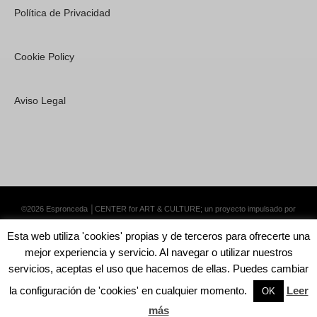
Política de Privacidad
Cookie Policy
Aviso Legal
©2026 Espronceda │CENTER for ART & CULTURE; un proyecto impulsado por
Lemongrass Communications S.L.
·
Premium WordPress Themes by Swift Ideas
Esta web utiliza 'cookies' propias y de terceros para ofrecerte una
mejor experiencia y servicio. Al navegar o utilizar nuestros
servicios, aceptas el uso que hacemos de ellas. Puedes cambiar
la configuración de 'cookies' en cualquier momento.
Leer
English
Català
Español
OK
más