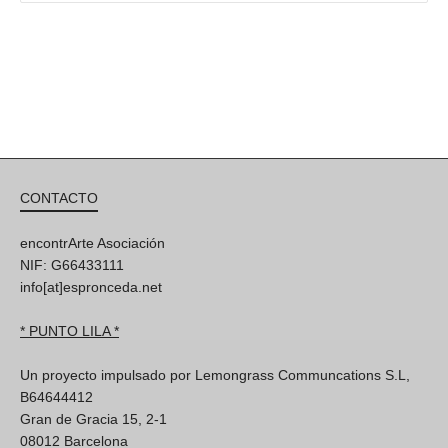
CONTACTO
encontrArte Asociación
NIF: G66433111
info[at]espronceda.net
* PUNTO LILA *
Un proyecto impulsado por Lemongrass Communcations S.L,
B64644412
Gran de Gracia 15, 2-1
08012 Barcelona