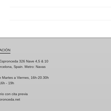
ACIÓN
'Espronceda 326 Nave 4,5 & 10
rcelona, Spain. Metro: Navas
e Martes a Viernes, 16h-20.30h
16h - 19h
rio con cita previa
spronceda.net