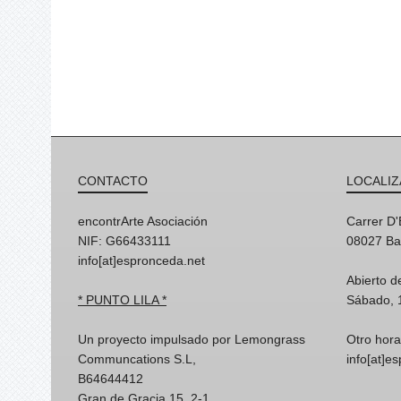
CONTACTO
LOCALIZ
encontrArte Asociación
Carrer D
NIF: G66433111
08027 Ba
info[at]espronceda.net
Abierto d
* PUNTO LILA *
Sábado, 
Un proyecto impulsado por Lemongrass
Otro hora
Communcations S.L,
info[at]e
B64644412
Gran de Gracia 15, 2-1