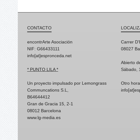
CONTACTO
LOCALIZ
encontrArte Asociación
Carrer D
NIF: G66433111
08027 Ba
info[at]espronceda.net
Abierto d
* PUNTO LILA *
Sábado, 
Un proyecto impulsado por Lemongrass
Otro hora
Communcations S.L,
info[at]e
B64644412
Gran de Gracia 15, 2-1
08012 Barcelona
www.lg-media.es