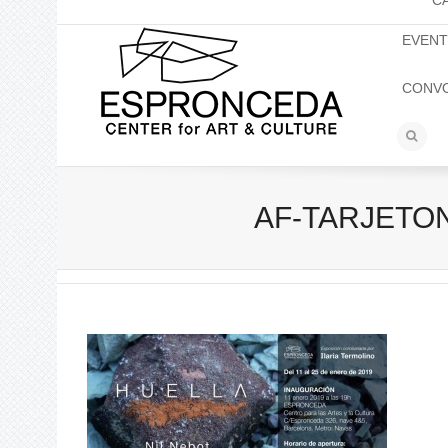
C
EVEN
CONV
AF-TARJETON