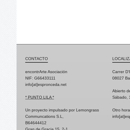
CONTACTO
LOCALIZ
encontrArte Asociación
Carrer D
NIF: G66433111
08027 Ba
info[at]espronceda.net
Abierto d
* PUNTO LILA *
Sábado, 
Un proyecto impulsado por Lemongrass
Otro hora
Communcations S.L,
info[at]e
B64644412
Gran de Gracia 15, 2-1