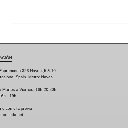
ACIÓN
'Espronceda 326 Nave 4,5 & 10
rcelona, Spain. Metro: Navas
e Martes a Viernes, 16h-20.30h
16h - 19h
rio con cita previa
spronceda.net