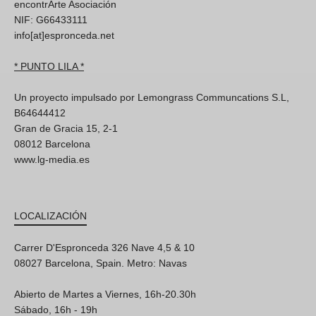
encontrArte Asociación
NIF: G66433111
info[at]espronceda.net
* PUNTO LILA *
Un proyecto impulsado por Lemongrass Communcations S.L,
B64644412
Gran de Gracia 15, 2-1
08012 Barcelona
www.lg-media.es
LOCALIZACIÓN
Carrer D'Espronceda 326 Nave 4,5 & 10
08027 Barcelona, Spain. Metro: Navas
Abierto de Martes a Viernes, 16h-20.30h
Sábado, 16h - 19h