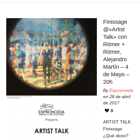
Finissage
@»Artist
Talk» con
Römer +
Römer,
Alejandro
Martín – 4
de Mayo –
20h
By
Espronceda
en 28 de abril
de 2017
0
ARTIST TALK
Finissage
¿Qué dices?