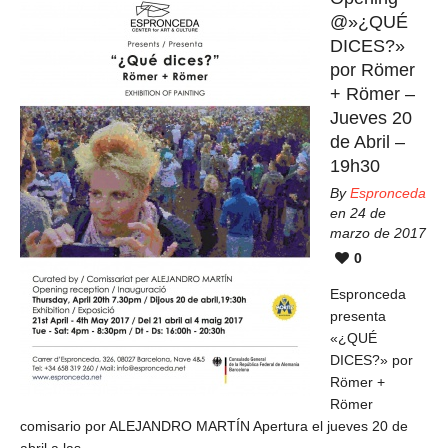
@»¿QUÉ
DICES?»
por Römer
+ Römer –
Jueves 20
de Abril –
19h30
By
Espronceda
en 24 de
marzo de 2017
0
Espronceda
presenta
«¿QUÉ
DICES?» por
Römer +
Römer
comisario por ALEJANDRO MARTÍN Apertura el jueves 20 de