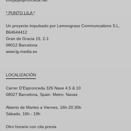
info[at]espronceda.net
* PUNTO LILA *
Un proyecto impulsado por Lemongrass Communcations S.L,
B64644412
Gran de Gracia 15, 2-1
08012 Barcelona
www.lg-media.es
LOCALIZACIÓN
Carrer D'Espronceda 326 Nave 4,5 & 10
08027 Barcelona, Spain. Metro: Navas
Abierto de Martes a Viernes, 16h-20.30h
Sábado, 16h - 19h
Otro horario con cita previa