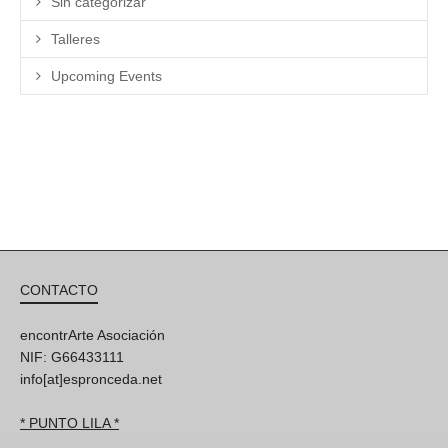
Sin categorizar
Talleres
Upcoming Events
CONTACTO
encontrArte Asociación
NIF: G66433111
info[at]espronceda.net
* PUNTO LILA *