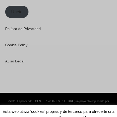
Únete
Política de Privacidad
Cookie Policy
Aviso Legal
©2026 Espronceda │CENTER for ART & CULTURE; un proyecto impulsado por
Lemongrass Communications S.L.
·
Premium WordPress Themes by Swift Ideas
Esta web utiliza 'cookies' propias y de terceros para ofrecerte una