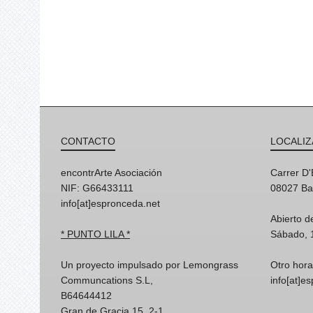
CONTACTO
LOCALIZ
encontrArte Asociación
Carrer D
NIF: G66433111
08027 Ba
info[at]espronceda.net
Abierto d
* PUNTO LILA *
Sábado, 
Un proyecto impulsado por Lemongrass
Otro hora
Communcations S.L,
info[at]e
B64644412
Gran de Gracia 15, 2-1