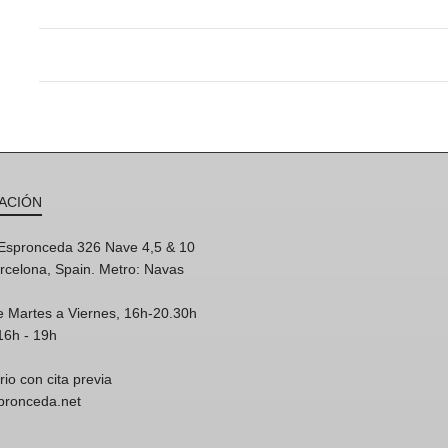
ACIÓN
'Espronceda 326 Nave 4,5 & 10
rcelona, Spain. Metro: Navas
e Martes a Viernes, 16h-20.30h
16h - 19h
rio con cita previa
spronceda.net