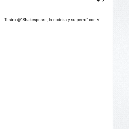
0
Teatro @”Shakespeare, la nodriza y su perro” con Veronica Isola y Nico Cobo – 9 de Junio – 20h30