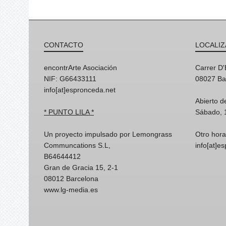
CONTACTO
LOCALIZ
encontrArte Asociación
Carrer D
NIF: G66433111
08027 Ba
info[at]espronceda.net
Abierto d
* PUNTO LILA *
Sábado, 
Un proyecto impulsado por Lemongrass
Otro hora
Communcations S.L,
info[at]e
B64644412
Gran de Gracia 15, 2-1
08012 Barcelona
www.lg-media.es