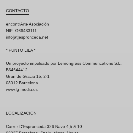
CONTACTO
encontrArte Asociación
NIF: G66433111
info[at]espronceda.net
* PUNTO LILA *
Un proyecto impulsado por Lemongrass Communcations S.L,
B64644412
Gran de Gracia 15, 2-1
08012 Barcelona
www.lg-media.es
LOCALIZACIÓN
Carrer D'Espronceda 326 Nave 4,5 & 10