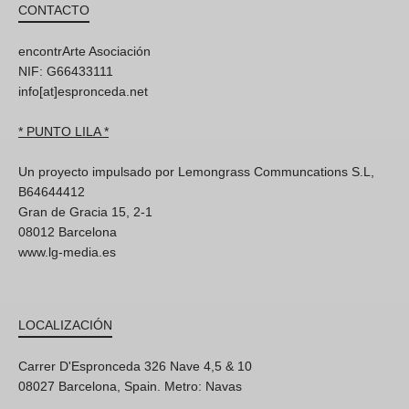
CONTACTO
encontrArte Asociación
NIF: G66433111
info[at]espronceda.net
* PUNTO LILA *
Un proyecto impulsado por Lemongrass Communcations S.L,
B64644412
Gran de Gracia 15, 2-1
08012 Barcelona
www.lg-media.es
LOCALIZACIÓN
Carrer D'Espronceda 326 Nave 4,5 & 10
08027 Barcelona, Spain. Metro: Navas