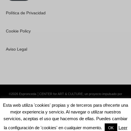
Política de Privacidad
Cookie Policy
Aviso Legal
©2026 Espronceda │CENTER for ART & CULTURE; un proyecto impulsado por
Lemongrass Communications S.L.
·
Premium WordPress Themes by Swift Ideas
Esta web utiliza 'cookies' propias y de terceros para ofrecerte una
mejor experiencia y servicio. Al navegar o utilizar nuestros
servicios, aceptas el uso que hacemos de ellas. Puedes cambiar
la configuración de 'cookies' en cualquier momento.
Leer
English
Català
Español
OK