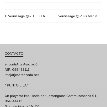
Vernissage @»THE FLAMINGOS» by Gasper Jemec – 5th of March 2015
Vernissage @»Sus Meninas y Otras Esculturas» by Fabian Vogler + invited guest Savina Tarsitano
CONTACTO
encontrArte Asociación
NIF: G66433111
info[at]espronceda.net
* PUNTO LILA *
Un proyecto impulsado por Lemongrass Communcations S.L,
B64644412
Gran de Gracia 15, 2-1