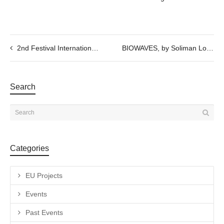
2nd Festival International PASTE UP, 17th Nov. 12 – 20h
BIOWAVES, by Soliman Lopez. // NOV 7- 9 2023
Search
Categories
EU Projects
Events
Past Events