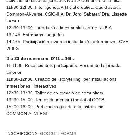
activitats de les dues jornades NUBIA Comunitat dinàmica.
11h30-12h30. Intel.ligencia Artificial creativa. Cas d’estudi:
Common-AI-verse. CSIC-IIIA. Dr. Jordi Sabater/ Dra. Lissette
Lemus.
12h30-13h00. Introdució a la comunitat online NUBIA.
13-14h. Entrepans i begudes.
14-16h. Participació activa a la instal·lació performativa LOVE
VIBES.
Dia 23 de novembre. D’11 a 16h.
11-1h30. Recepció dels participants. Resum de la jornada
anterior.
11h30-12h30. Creació de “storytelling” per instal.lacions
inmersiones i interactives.
12h30-13h30. Taller de co-creació de comunitats.
13h30-15h00. Temps de menjar i trasllat al CCCB.
15h00-16h00. Participació guiada a la instal·lació
COMMON-AI-VERSE.
INSCRIPCIONS:
GOOGLE FORMS