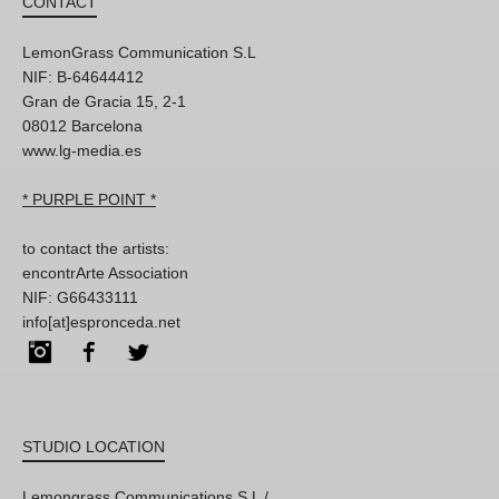
CONTACT
LemonGrass Communication S.L
NIF: B-64644412
Gran de Gracia 15, 2-1
08012 Barcelona
www.lg-media.es
* PURPLE POINT *
to contact the artists:
encontrArte Association
NIF: G66433111
info[at]espronceda.net
Instagram
Facebook
Twitter
STUDIO LOCATION
Lemongrass Communications S.L /