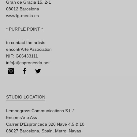
Gran de Gracia 15, 2-1
08012 Barcelona
www.lg-media.es
* PURPLE POINT *
to contact the artists:
encontrArte Association
NIF: G66433111
info[at]espronceda.net
Instagram
Facebook
Twitter
STUDIO LOCATION
Lemongrass Communications S.L /
EncontrArte Ass.
Carrer D'Espronceda 326 Nave 4,5 & 10
08027 Barcelona, Spain. Metro: Navas