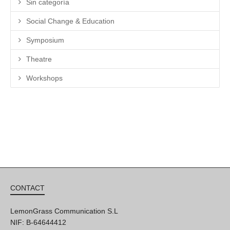
Sin categoría
Social Change & Education
Symposium
Theatre
Workshops
CONTACT
LemonGrass Communication S.L
NIF: B-64644412