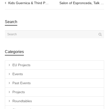
Kids Guernica & Third Paradise: Jornadas Dedicadas – Cultural Diplomacy
Salon of Espronceda, Talk with a Special Guest. – 27.11 @6pm
Search
Categories
EU Projects
Events
Past Events
Projects
Roundtables