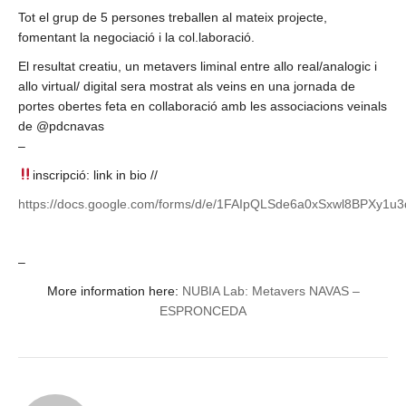
Tot el grup de 5 persones treballen al mateix projecte,
fomentant la negociació i la col.laboració.
El resultat creatiu, un metavers liminal entre allo real/analogic i
allo virtual/ digital sera mostrat als veins en una jornada de
portes obertes feta en collaboració amb les associacions veinals
de @pdcnavas
–
inscripció: link in bio //
https://docs.google.com/forms/d/e/1FAIpQLSde6a0xSxwl8BPXy
–
More information here:
NUBIA Lab: Metavers NAVAS –
ESPRONCEDA