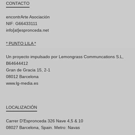
CONTACTO
encontrArte Asociación
NIF: G66433111
info[at]espronceda.net
* PUNTO LILA *
Un proyecto impulsado por Lemongrass Communcations S.L,
B64644412
Gran de Gracia 15, 2-1
08012 Barcelona
www.lg-media.es
LOCALIZACIÓN
Carrer D'Espronceda 326 Nave 4,5 & 10
08027 Barcelona, Spain. Metro: Navas