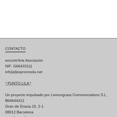
CONTACTO
encontrArte Asociación
NIF: G66433111
info[at]espronceda.net
* PUNTO LILA *
Un proyecto impulsado por Lemongrass Communcations S.L,
B64644412
Gran de Gracia 15, 2-1
08012 Barcelona