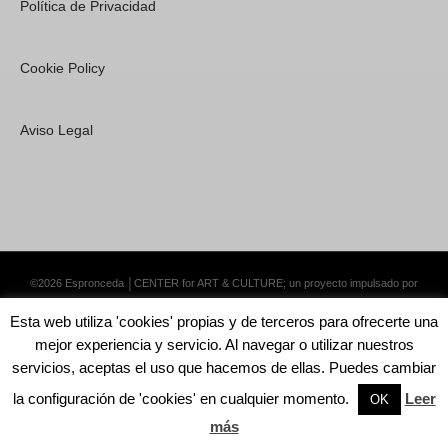
Política de Privacidad
Cookie Policy
Aviso Legal
©2026 Espronceda │CENTER for ART & CULTURE; un proyecto impulsado por
Lemongrass Communications S.L.
·
Premium WordPress Themes by Swift Ideas
Esta web utiliza 'cookies' propias y de terceros para ofrecerte una
mejor experiencia y servicio. Al navegar o utilizar nuestros
servicios, aceptas el uso que hacemos de ellas. Puedes cambiar
la configuración de 'cookies' en cualquier momento.
Leer
English
Català
Español
OK
más