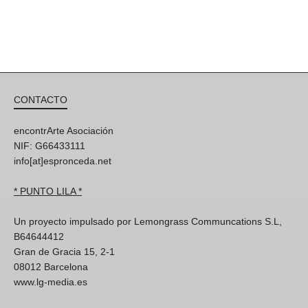
CONTACTO
encontrArte Asociación
NIF: G66433111
info[at]espronceda.net
* PUNTO LILA *
Un proyecto impulsado por Lemongrass Communcations S.L,
B64644412
Gran de Gracia 15, 2-1
08012 Barcelona
www.lg-media.es