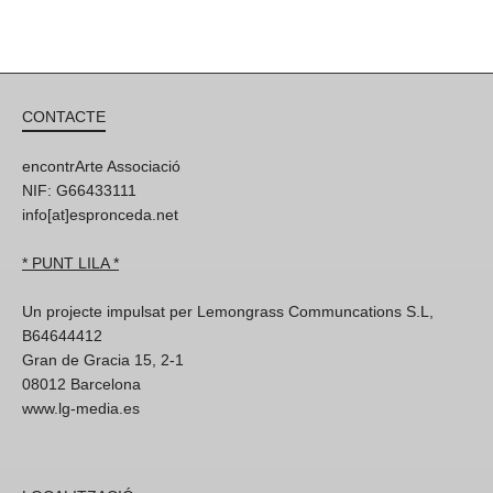
CONTACTE
encontrArte Associació
NIF: G66433111
info[at]espronceda.net
* PUNT LILA *
Un projecte impulsat per Lemongrass Communcations S.L,
B64644412
Gran de Gracia 15, 2-1
08012 Barcelona
www.lg-media.es