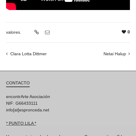
0
valores.
Clara Lotta Dittmer
Netai Halup
CONTACTO
encontrArte Asociación
NIF: G66433111
info[at]espronceda.net
* PUNTO LILA *