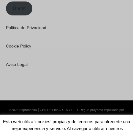
Únete
Política de Privacidad
Cookie Policy
Aviso Legal
©2026 Espronceda │CENTER for ART & CULTURE; un proyecto impulsado por
Lemongrass Communications S.L.
·
Premium WordPress Themes by Swift Ideas
Esta web utiliza 'cookies' propias y de terceros para ofrecerte una
mejor experiencia y servicio. Al navegar o utilizar nuestros