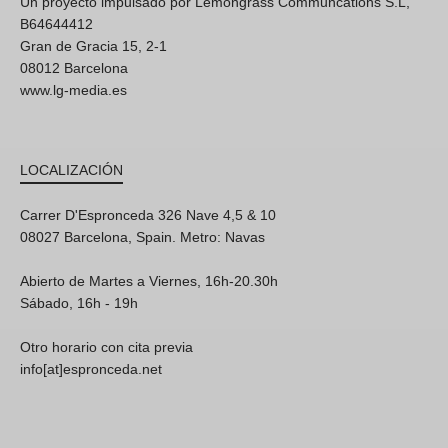
Un proyecto impulsado por Lemongrass Communcations S.L,
B64644412
Gran de Gracia 15, 2-1
08012 Barcelona
www.lg-media.es
LOCALIZACIÓN
Carrer D'Espronceda 326 Nave 4,5 & 10
08027 Barcelona, Spain. Metro: Navas
Abierto de Martes a Viernes, 16h-20.30h
Sábado, 16h - 19h
Otro horario con cita previa
info[at]espronceda.net