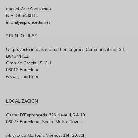
encontrArte Asociación
NIF: G66433111
info[at]espronceda.net
* PUNTO LILA *
Un proyecto impulsado por Lemongrass Communcations S.L,
B64644412
Gran de Gracia 15, 2-1
08012 Barcelona
www.lg-media.es
LOCALIZACIÓN
Carrer D'Espronceda 326 Nave 4,5 & 10
08027 Barcelona, Spain. Metro: Navas
Abierto de Martes a Viernes, 16h-20.30h