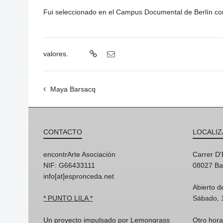
Fui seleccionado en el Campus Documental de Berlín con m
valores.
Maya Barsacq
CONTACTO
LOCALIZ
encontrArte Asociación
Carrer D
NIF: G66433111
08027 Ba
info[at]espronceda.net
Abierto d
* PUNTO LILA *
Sábado, 
Un proyecto impulsado por Lemongrass
Otro hora