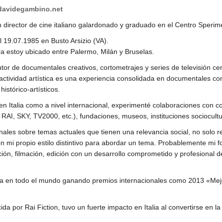
avidegambino.net
 director de cine italiano galardonado y graduado en el Centro Sperim
l 19.07.1985 en Busto Arsizio (VA).
a estoy ubicado entre Palermo, Milán y Bruselas.
tor de documentales creativos, cortometrajes y series de televisión cent
actividad artística es una experiencia consolidada en documentales co
histórico-artísticos.
en Italia como a nivel internacional, experimenté colaboraciones con 
RAI, SKY, TV2000, etc.), fundaciones, museos, instituciones sociocul
ginales sobre temas actuales que tienen una relevancia social, no solo
n mi propio estilo distintivo para abordar un tema. Probablemente mi 
ción, filmación, edición con un desarrollo comprometido y profesional 
ada en todo el mundo ganando premios internacionales como 2013 «Mej
cida por Rai Fiction, tuvo un fuerte impacto en Italia al convertirse en