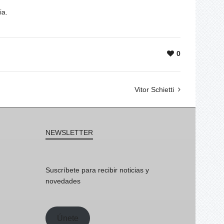
ia.
0
Vitor Schietti
NEWSLETTER
Suscríbete para recibir noticias y
novedades
Únete