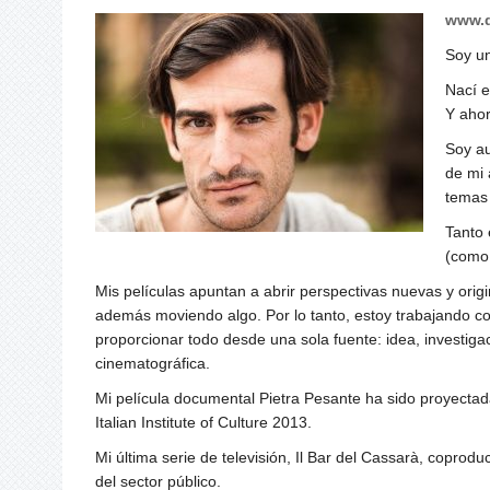
www.d
Soy un
Nací e
Y ahor
Soy au
de mi 
temas 
Tanto 
(como 
Mis películas apuntan a abrir perspectivas nuevas y ori
además moviendo algo. Por lo tanto, estoy trabajando co
proporcionar todo desde una sola fuente: idea, investiga
cinematográfica.
Mi película documental Pietra Pesante ha sido proyect
Italian Institute of Culture 2013.
Mi última serie de televisión, Il Bar del Cassarà, coprodu
​​del sector público.