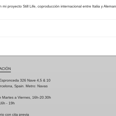
i proyecto Still Life, coproducción internacional entre Italia y Aleman
ACIÓN
'Espronceda 326 Nave 4,5 & 10
rcelona, Spain. Metro: Navas
e Martes a Viernes, 16h-20.30h
16h - 19h
rio con cita previa