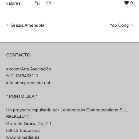
0
valores.
Grazia Amendola
Yao Cong
CONTACTO
encontrArte Asociación
NIF: G66433111
info[at]espronceda.net
* PUNTO LILA *
Un proyecto impulsado por Lemongrass Communcations S.L,
B64644412
Gran de Gracia 15, 2-1
08012 Barcelona
www.lg-media.es