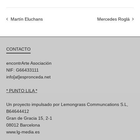
Martín Eluchans
Mercedes Roglá
CONTACTO
encontrArte Asociación
NIF: G66433111
info[at]espronceda.net
* PUNTO LILA *
Un proyecto impulsado por Lemongrass Communcations S.L,
B64644412
Gran de Gracia 15, 2-1
08012 Barcelona
www.lg-media.es