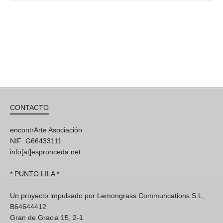
CONTACTO
encontrArte Asociación
NIF: G66433111
info[at]espronceda.net
* PUNTO LILA *
Un proyecto impulsado por Lemongrass Communcations S.L,
B64644412
Gran de Gracia 15, 2-1