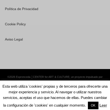
Política de Privacidad
Cookie Policy
Aviso Legal
©2026 Espronceda │CENTER for ART & CULTURE; un proyecto impulsado por
Lemongrass Communications S.L.
·
Premium WordPress Themes by Swift Ideas
Esta web utiliza 'cookies' propias y de terceros para ofrecerte una
mejor experiencia y servicio. Al navegar o utilizar nuestros
servicios, aceptas el uso que hacemos de ellas. Puedes cambiar
la configuración de 'cookies' en cualquier momento.
Leer
English
Català
Español
OK