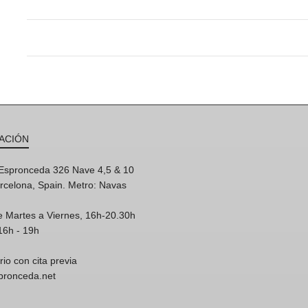
ACIÓN
'Espronceda 326 Nave 4,5 & 10
rcelona, Spain. Metro: Navas
e Martes a Viernes, 16h-20.30h
16h - 19h
rio con cita previa
spronceda.net