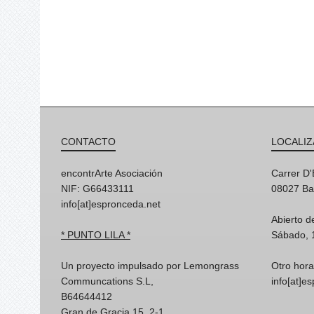
CONTACTO
LOCALIZ
encontrArte Asociación
Carrer D
NIF: G66433111
08027 Ba
info[at]espronceda.net
Abierto d
* PUNTO LILA *
Sábado, 
Un proyecto impulsado por Lemongrass
Otro hora
Communcations S.L,
info[at]e
B64644412
Gran de Gracia 15, 2-1