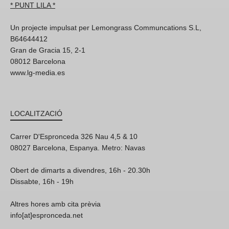
* PUNT LILA *
Un projecte impulsat per Lemongrass Communcations S.L,
B64644412
Gran de Gracia 15, 2-1
08012 Barcelona
www.lg-media.es
LOCALITZACIÓ
Carrer D'Espronceda 326 Nau 4,5 & 10
08027 Barcelona, Espanya. Metro: Navas
Obert de dimarts a divendres, 16h - 20.30h
Dissabte, 16h - 19h
Altres hores amb cita prèvia
info[at]espronceda.net