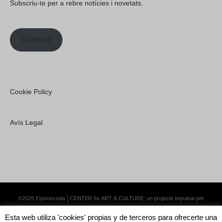
Subscriu-te per a rebre notícies i novetats.
Uneix-te
Cookie Policy
Avís Legal
©2026 Espronceda │CENTER for ART & CULTURE; un projecte impulsat per
Lemongrass Communications S.L.
·
Premium WordPress Themes by Swift Ideas
Esta web utiliza 'cookies' propias y de terceros para ofrecerte una