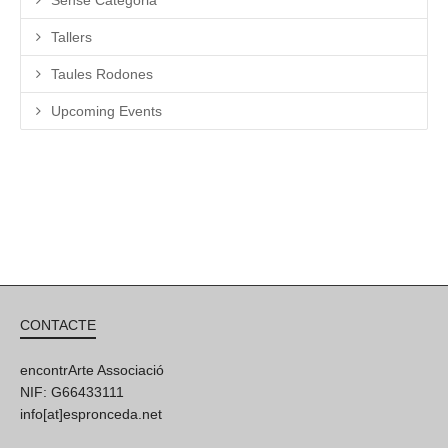
Tallers
Taules Rodones
Upcoming Events
CONTACTE
encontrArte Associació
NIF: G66433111
info[at]espronceda.net