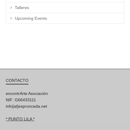
Talleres
Upcoming Events
CONTACTO
encontrArte Asociación
NIF: G66433111
info[at]espronceda.net
* PUNTO LILA *