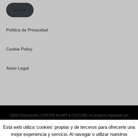
Únete
Política de Privacidad
Cookie Policy
Aviso Legal
©2026 Espronceda │CENTER for ART & CULTURE; un proyecto impulsado por
Lemongrass Communications S.L.
·
Premium WordPress Themes by Swift Ideas
Esta web utiliza 'cookies' propias y de terceros para ofrecerte una
mejor experiencia y servicio. Al navegar o utilizar nuestros