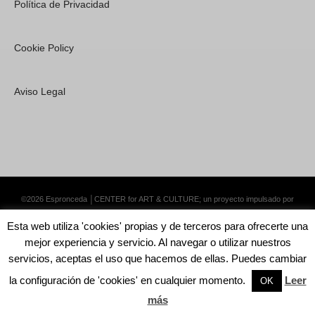
Política de Privacidad
Cookie Policy
Aviso Legal
©2026 Espronceda │CENTER for ART & CULTURE; un proyecto impulsado por
Lemongrass Communications S.L.
·
Premium WordPress Themes by Swift Ideas
Esta web utiliza 'cookies' propias y de terceros para ofrecerte una
mejor experiencia y servicio. Al navegar o utilizar nuestros
servicios, aceptas el uso que hacemos de ellas. Puedes cambiar
la configuración de 'cookies' en cualquier momento.
Leer
English
Català
Español
OK
más