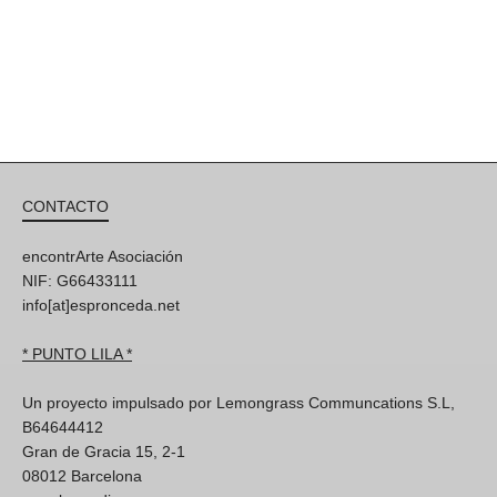
CONTACTO
encontrArte Asociación
NIF: G66433111
info[at]espronceda.net
* PUNTO LILA *
Un proyecto impulsado por Lemongrass Communcations S.L,
B64644412
Gran de Gracia 15, 2-1
08012 Barcelona