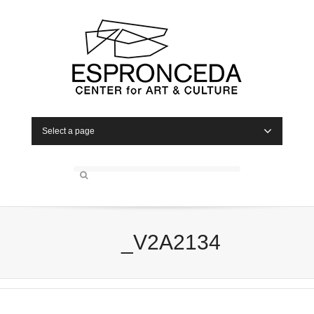
Select a page
_V2A2134