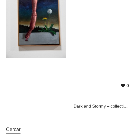
0
Dark and Stormy – collective exhibition curated by Paul Pretzer
Cercar