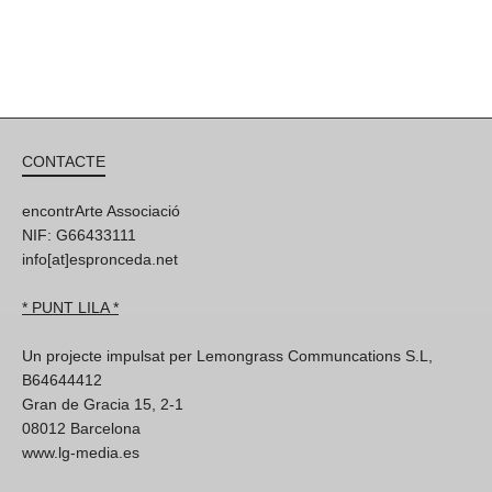
CONTACTE
encontrArte Associació
NIF: G66433111
info[at]espronceda.net
* PUNT LILA *
Un projecte impulsat per Lemongrass Communcations S.L,
B64644412
Gran de Gracia 15, 2-1
08012 Barcelona
www.lg-media.es