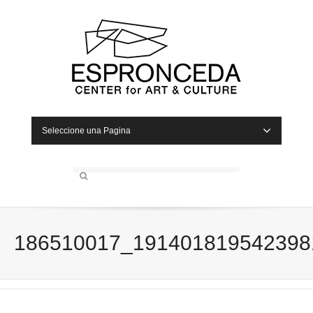
Seleccione una Pagina
186510017_191401819542398