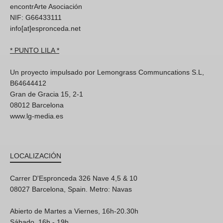
encontrArte Asociación
NIF: G66433111
info[at]espronceda.net
* PUNTO LILA *
Un proyecto impulsado por Lemongrass Communcations S.L,
B64644412
Gran de Gracia 15, 2-1
08012 Barcelona
www.lg-media.es
LOCALIZACIÓN
Carrer D'Espronceda 326 Nave 4,5 & 10
08027 Barcelona, Spain. Metro: Navas
Abierto de Martes a Viernes, 16h-20.30h
Sábado, 16h - 19h