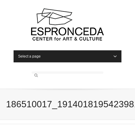
Select a page
186510017_191401819542398