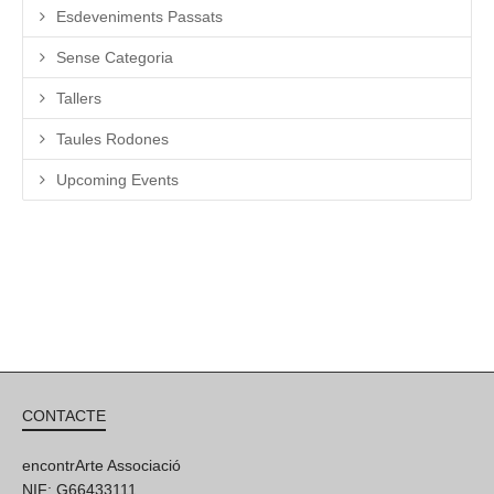
Esdeveniments Passats
Sense Categoria
Tallers
Taules Rodones
Upcoming Events
CONTACTE
encontrArte Associació
NIF: G66433111