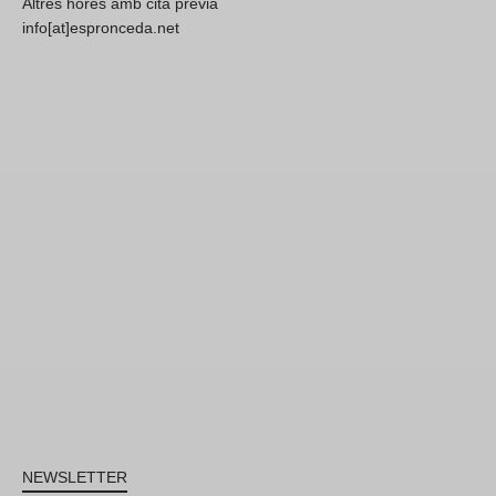
Altres hores amb cita prèvia
info[at]espronceda.net
NEWSLETTER