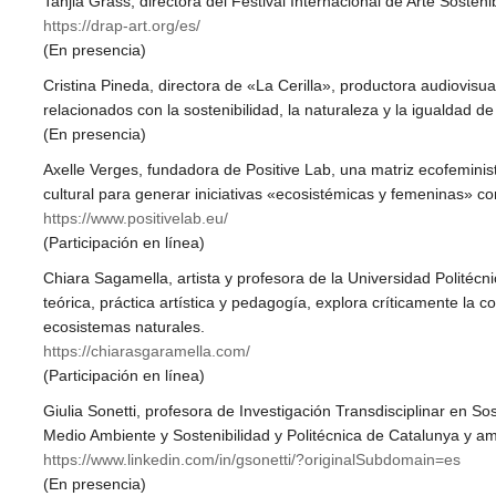
Tanjia Grass, directora del Festival Internacional de Arte Sosten
https://drap-art.org/es/
(En presencia)
Cristina Pineda, directora de «La Cerilla», productora audiovis
relacionados con la sostenibilidad, la naturaleza y la igualdad d
(En presencia)
Axelle Verges, fundadora de Positive Lab, una matriz ecofeminist
cultural para generar iniciativas «ecosistémicas y femeninas» c
https://www.positivelab.eu/
(Participación en línea)
Chiara Sagamella, artista y profesora de la Universidad Politécni
teórica, práctica artística y pedagogía, explora críticamente la 
ecosistemas naturales.
https://chiarasgaramella.com/
(Participación en línea)
Giulia Sonetti, profesora de Investigación Transdisciplinar en S
Medio Ambiente y Sostenibilidad y Politécnica de Catalunya y am
https://www.linkedin.com/in/gsonetti/?originalSubdomain=es
(En presencia)