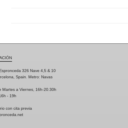
ACIÓN
'Espronceda 326 Nave 4,5 & 10
rcelona, Spain. Metro: Navas
e Martes a Viernes, 16h-20.30h
16h - 19h
rio con cita previa
spronceda.net