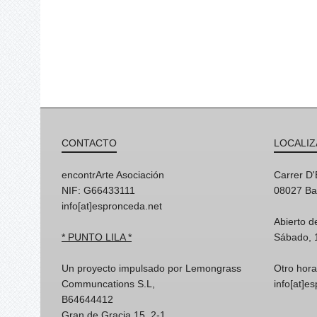
CONTACTO
LOCALIZ
encontrArte Asociación
Carrer D
NIF: G66433111
08027 Ba
info[at]espronceda.net
Abierto d
* PUNTO LILA *
Sábado, 
Un proyecto impulsado por Lemongrass
Otro hora
Communcations S.L,
info[at]e
B64644412
Gran de Gracia 15, 2-1